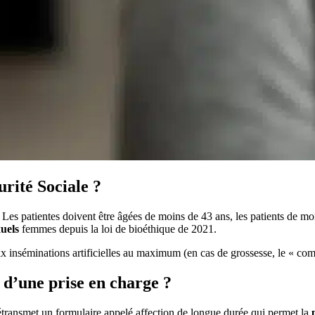
urité Sociale ?
. Les patientes doivent être âgées de moins de 43 ans, les patients de m
uels
femmes depuis la loi de bioéthique de 2021.
ix inséminations artificielles au maximum (en cas de grossesse, le « comp
 d’une prise en charge ?
étransmet un formulaire appelé affection de longue durée qui permet la