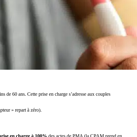
oins de 60 ans. Cette prise en charge s’adresse aux couples
teur » repart à zéro).
prise en charge à 100%
des actes de PMA (la CPAM prend en