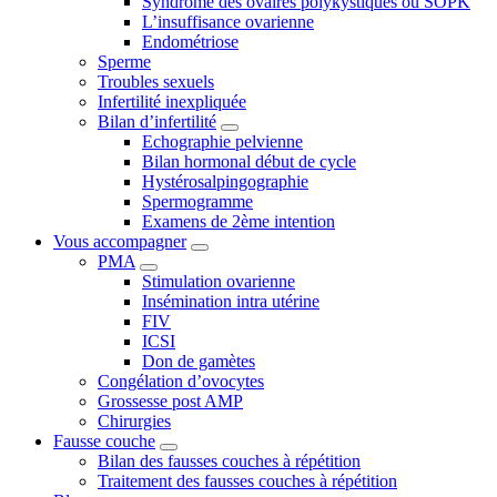
Syndrome des ovaires polykystiques ou SOPK
L’insuffisance ovarienne
Endométriose
Sperme
Troubles sexuels
Infertilité inexpliquée
Bilan d’infertilité
Echographie pelvienne
Bilan hormonal début de cycle
Hystérosalpingographie
Spermogramme
Examens de 2ème intention
Vous accompagner
PMA
Stimulation ovarienne
Insémination intra utérine
FIV
ICSI
Don de gamètes
Congélation d’ovocytes
Grossesse post AMP
Chirurgies
Fausse couche
Bilan des fausses couches à répétition
Traitement des fausses couches à répétition