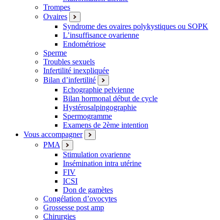
Trompes
Ovaires
Syndrome des ovaires polykystiques ou SOPK
L’insuffisance ovarienne
Endométriose
Sperme
Troubles sexuels
Infertilité inexpliquée
Bilan d’infertilité
Echographie pelvienne
Bilan hormonal début de cycle
Hystérosalpingographie
Spermogramme
Examens de 2ème intention
Vous accompagner
PMA
Stimulation ovarienne
Insémination intra utérine
FIV
ICSI
Don de gamètes
Congélation d’ovocytes
Grossesse post amp
Chirurgies