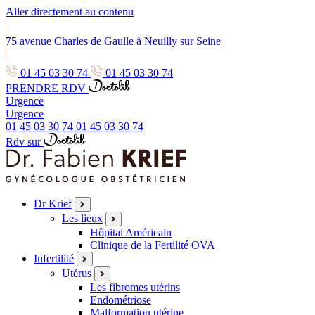
Aller directement au contenu
75 avenue Charles de Gaulle à Neuilly sur Seine
01 45 03 30 74
01 45 03 30 74
PRENDRE RDV
Urgence
Urgence
01 45 03 30 74
01 45 03 30 74
Rdv sur
Dr Krief
Les lieux
Hôpital Américain
Clinique de la Fertilité OVA
Infertilité
Utérus
Les fibromes utérins
Endométriose
Malformation utérine